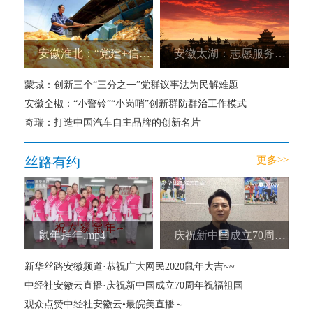
安徽淮北：“党建+信用村”建设为乡村振兴引活水
安徽太湖：志愿服务助力新时代文明实践落地生根
蒙城：创新三个“三分之一”党群议事法为民解难题
安徽全椒：“小警铃”“小岗哨”创新群防群治工作模式
奇瑞：打造中国汽车自主品牌的创新名片
丝路有约
更多>>
鼠年拜年.mp4
庆祝新中国成立70周年：为祖国点赞！.mp4
新华丝路安徽频道·恭祝广大网民2020鼠年大吉~~
中经社安徽云直播·庆祝新中国成立70周年祝福祖国
观众点赞中经社安徽云•最皖美直播～