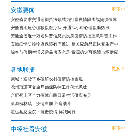
安徽要闻
更多>>
安徽省要求交通运输执法领域为打赢疫情阻击战提供保障
安徽省组建心理救援医疗队 开通24小时心理援助热线
安徽全省近十万名科普信息员投身疫情防控应急科普工作
安徽疫情防控物资保障有序推进 相关应急品正恢复生产中
皖春节假期生活必需品供应充足 货源稳定可保障市场供应
各地联播
更多>>
蒙城：送货下乡破解农村疫情防控困境
滁州琅琊区文旅局确保防控工作落地见效
合肥蜀山区全力保障市民日常生活供应充足
巢湖槐林镇：疫情当前 并肩战斗
定远县总医院：抗击疫情 你我同行
中经社看安徽
更多>>