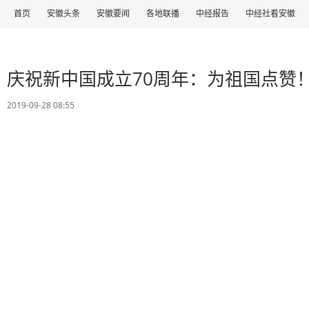
首页
安徽头条
安徽要闻
各地联播
中经报告
中经社看安徽
信用安徽
丝路有约
丝路视界
皖美直播
专题策划
风险警示
丝路教育
留言板
庆祝新中国成立70周年：为祖国点赞！
2019-09-28 08:55