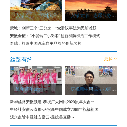
安徽淮北：“党建+信用村”建设为乡村振兴引活水
安徽太湖：志愿服务助力新时代文明实践落地生根
蒙城：创新三个“三分之一”党群议事法为民解难题
安徽全椒：“小警铃”“小岗哨”创新群防群治工作模式
奇瑞：打造中国汽车自主品牌的创新名片
丝路有约
更多>>
鼠年拜年.mp4
庆祝新中国成立70周年：为祖国点赞！.mp4
新华丝路安徽频道·恭祝广大网民2020鼠年大吉~~
中经社安徽云直播·庆祝新中国成立70周年祝福祖国
观众点赞中经社安徽云•最皖美直播～