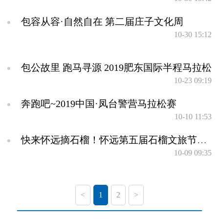
包容从容·自然自在 第二届庄子文化周
10-30 15:12
包公故里 跑马寻源 2019肥东国际半程马拉松
10-23 09:19
奔跑吧~2019中国·凤台警营马拉松赛
10-10 11:53
快来怀远摘石榴！怀远第五届石榴文旅节等你哦：）
10-09 09:35
<
1
2
>