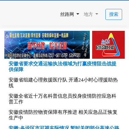
丝路网
地方
搜索
安徽省要求交通运输执法领域为打赢疫情阻击战提
供保障
安徽省组建心理救援医疗队 开通24小时心理援助热
线
安徽全省近十万名科普信息员投身疫情防控应急科
普工作
安徽疫情防控物资保障有序推进 相关应急品正恢复
生产中
安徽:各设区市可视实际情况 暂时关闭部分高速公路