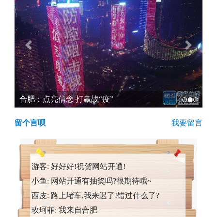
Previous
Next
合肥：点亮信念 打赢战“疫”
留个言呗
我要留言
游客: 好好好!祝贺网站开通!
小鱼: 网站开通有抽奖吗?很期待哦~
西皮: 路上堵车,我来迟了!错过什么了?
玫珂菲: 我来自合肥